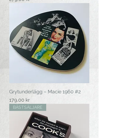
Grytunderlägg – Macie 1960 #2
Pris
179,00 kr
BÄSTSÄLJARE