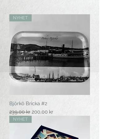
bordsunderlägg.
NYHET
Björkö Bricka #2
Ordinarie pris
Reapris
239,00 kr
200,00 kr
NYHET