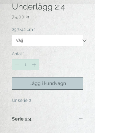
Underlägg 2:4
Pris
79,00 kr
29,7×42 cm
*
Antal
*
Lägg i kundvagn
Ur serie 2
Serie 2:4
Enkelt och snyggt laminerat