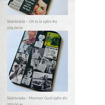
Skärbräda – Oh la la 1960 #4
Pris
279,00 kr
Skärbräda – Mormor Gurli 1960 #2
Pris
279,00 kr