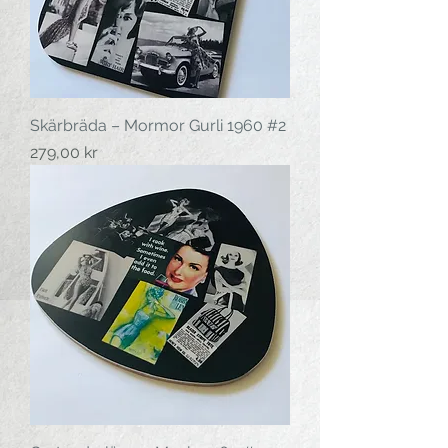
Skärbräda – Mormor Gurli 1960 #2
Pris
279,00 kr