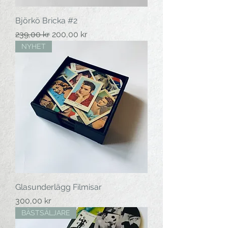
Björkö Bricka #2
Ordinarie pris
Reapris
239,00 kr
200,00 kr
NYHET
Glasunderlägg Filmisar
Pris
300,00 kr
BÄSTSÄLJARE