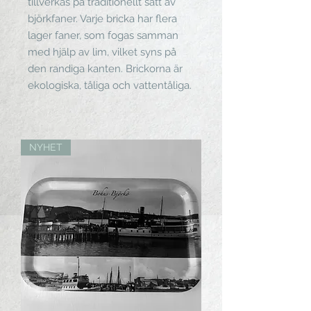
tillverkas på traditionellt sätt av 
björkfaner. Varje bricka har flera 
lager faner, som fogas samman 
med hjälp av lim, vilket syns på 
den randiga kanten. Brickorna är 
ekologiska, tåliga och vattentåliga.
NYHET