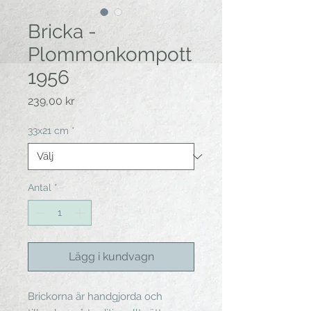
Bricka -
Plommonkompott
1956
Pris
239,00 kr
33x21 cm
*
Antal
*
Lägg i kundvagn
Brickorna är handgjorda och 