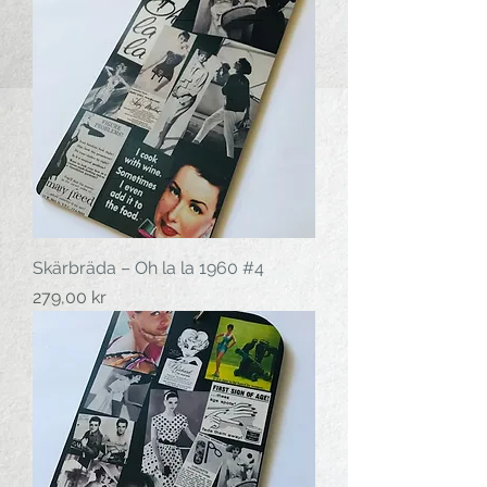
Skärbräda – Oh la la 1960 #4
Pris
279,00 kr